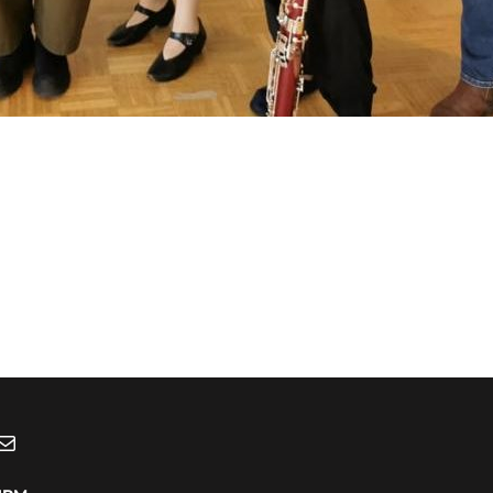
ebook
uTube
-Mail