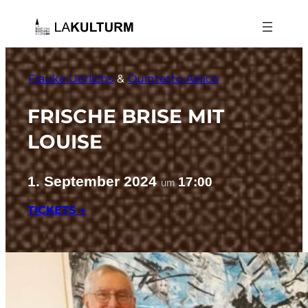
Zum
Inhalt
springen
Frauke Uerlichs
 & 
Quintetto Aelico
FRISCHE BRISE MIT
LOUISE
1. September 2024
17:00
um
TICKETS →