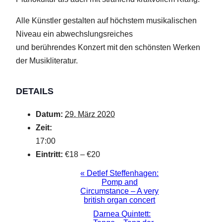
Alle Künstler gestalten auf höchstem musikalischen
Niveau ein abwechslungsreiches
und berührendes Konzert mit den schönsten Werken
der Musikliteratur.
DETAILS
Datum:
29. März 2020
Zeit:
17:00
Eintritt:
€18 – €20
«
Detlef Steffenhagen:
VERANSTALTUNG-
Pomp and
NAVIGATION
Circumstance – A very
british organ concert
Darnea Quintett: