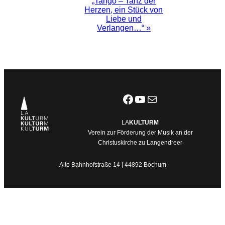
„Tango – Tanz der
Herzen, ein Stück von
Liebe und
Verlangen…“
»
Facebook
YouTube
E-Mail
LA
KULTURM
Verein zur Förderung der Musik an der
Christuskirche zu Langendreer
Alte Bahnhofstraße 14 | 44892 Bochum