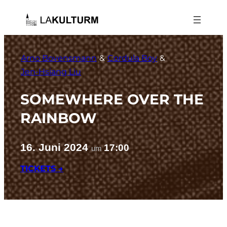
Zum
Inhalt
springen
Arno Bovensmann
 & 
Cordula Boy
 & 
Jen-Hsiang Liu
SOMEWHERE OVER THE
RAINBOW
16. Juni 2024
17:00
um
TICKETS →