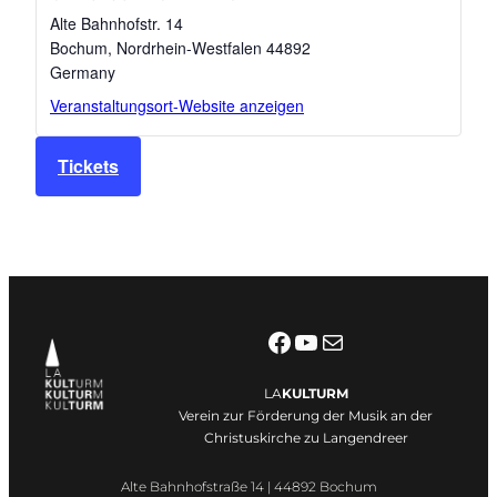
Alte Bahnhofstr. 14
Bochum
,
Nordrhein-Westfalen
44892
Germany
Veranstaltungsort-Website anzeigen
Tickets
Facebook
YouTube
E-Mail
LA
KULTURM
Verein zur Förderung der Musik an der
Christuskirche zu Langendreer
Alte Bahnhofstraße 14 | 44892 Bochum